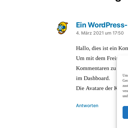
Ein WordPress
sagt:
4. März 2021 um 17:50
Hallo, dies ist ein K
Um mit dem Freischal
Kommentaren zu begin
Um 
im Dashboard.
Ger
zus
Die Avatare der Kom
ver
und
Antworten