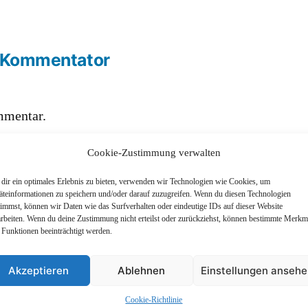
-Kommentator
ommentar.
ten, Bearbeiten und Löschen von
Cookie-Zustimmung verwalten
nen, besuche bitte die Kommentare-Ansicht
dir ein optimales Erlebnis zu bieten, verwenden wir Technologien wie Cookies, um
äteinformationen zu speichern und/oder darauf zuzugreifen. Wenn du diesen Technologien
timmst, können wir Daten wie das Surfverhalten oder eindeutige IDs auf dieser Website
mentatoren kommen von
Gravatar
.
arbeiten. Wenn du deine Zustimmung nicht erteilst oder zurückziehst, können bestimmte Merkm
 Funktionen beeinträchtigt werden.
Akzeptieren
Ablehnen
Einstellungen anseh
Cookie-Richtlinie