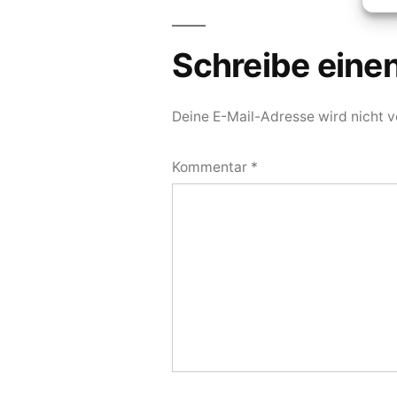
Schreibe
einen
Schreibe ein
Kommentar
Deine E-Mail-Adresse wird nicht ve
Kommentar
*