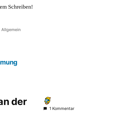
dem Schreiben!
Veröffentlicht
Allgemein
in
hster
trag:
mmung
 an der
1 Kommentar