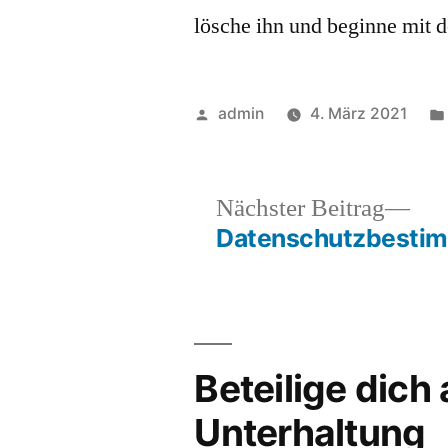
lösche ihn und beginne mit 
Veröffentlicht
admin
4. März 2021
von
Näc
Nächster Beitrag
Bei
Datenschutzbesti
Beitragsnavigation
Beteilige dich
Unterhaltung