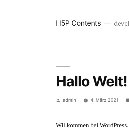
Zum
Inhalt
H5P Contents
deve
springen
Hallo Welt!
Veröffentlicht
admin
4. März 2021
von
Willkommen bei WordPress. Di